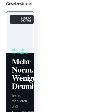
Gesetzestexte:
GESETZ
DIGITAL
GESETZE
IM FOKUS.
Mehr
Norm.
Weniger
Drumherum.
Lesen,
markieren
und
kommentieren