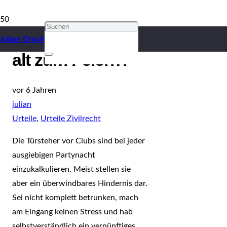
Urteilsbesprechung: Zu
Julian Drach
alt zum Feiern?
vor 6 Jahren
julian
Urteile
,
Urteile Zivilrecht
Die Türsteher vor Clubs sind bei jeder
ausgiebigen Partynacht
einzukalkulieren. Meist stellen sie
aber ein überwindbares Hindernis dar.
Sei nicht komplett betrunken, mach
am Eingang keinen Stress und hab
selbstverständlich ein vernünftiges