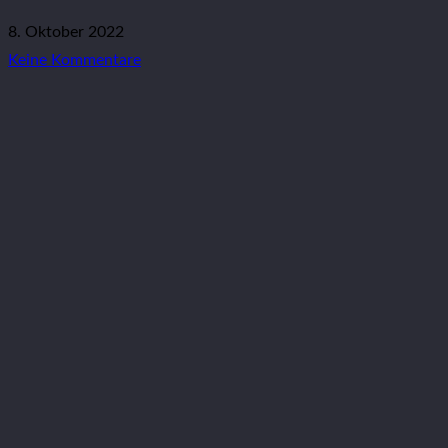
8. Oktober 2022
Keine Kommentare